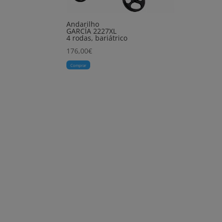
Andarilho
GARCÍA 2227XL
4 rodas, bariátrico
176,00
€
Comprar