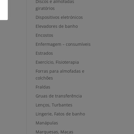
Discos e almofadas
giratórios
Dispositivos eletrónicos
Elevadores de banho
Encostos
Enfermagem – consumíveis
Estrados
Exercício, Fisioterapia
Forras para almofadas e
colchões
Fraldas
Gruas de transferência
Lenços, Turbantes
Lingerie, Fatos de banho
Manápulas
Marquesas, Macas