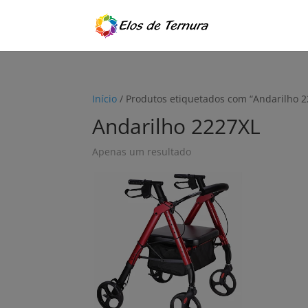
Início
/ Produtos etiquetados com “Andarilho 2
Andarilho 2227XL
Apenas um resultado