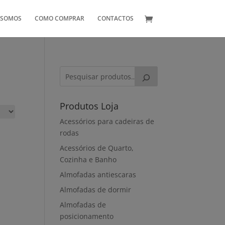
 SOMOS
COMO COMPRAR
CONTACTOS
Produtos Loja
Acessórios para cadeiras de
rodas
Acessórios de Quarto,
Cozinha e Banho
Almofadas antiescaras
Almofadas de dormir
Almofadas de
posicionamento