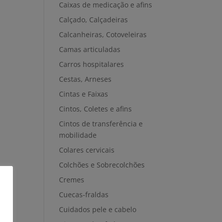
Caixas de medicação e afins
Calçado, Calçadeiras
Calcanheiras, Cotoveleiras
Camas articuladas
Carros hospitalares
Cestas, Arneses
Cintas e Faixas
Cintos, Coletes e afins
Cintos de transferência e
mobilidade
Colares cervicais
Colchões e Sobrecolchões
Cremes
Cuecas-fraldas
Cuidados pele e cabelo