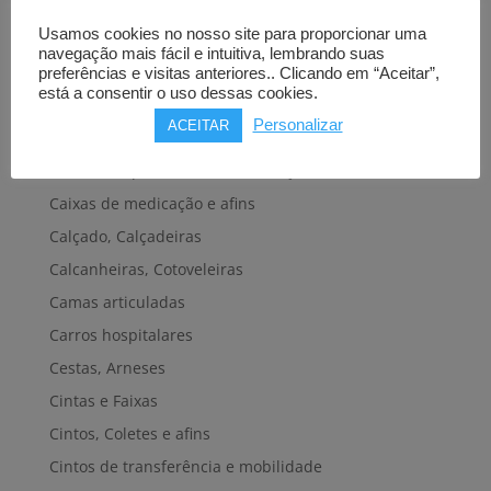
Barras de apoio
Usamos cookies no nosso site para proporcionar uma
Bengalas, Canadianas e afins
navegação mais fácil e intuitiva, lembrando suas
Cadeiras de banho, banheira e sanitárias
preferências e visitas anteriores.. Clicando em “Aceitar”,
está a consentir o uso dessas cookies.
Cadeiras de rodas elétricas
Personalizar
ACEITAR
Cadeiras de rodas manuais
Cadeiras e plataformas de elevação
Caixas de medicação e afins
Calçado, Calçadeiras
Calcanheiras, Cotoveleiras
Camas articuladas
Carros hospitalares
Cestas, Arneses
Cintas e Faixas
Cintos, Coletes e afins
Cintos de transferência e mobilidade