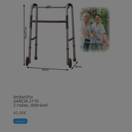
Andarilho
GARCÍA 2110
2 rodas, dobrável
45,00
€
Comprar