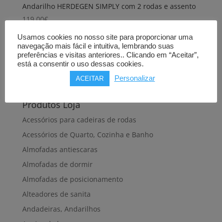
Andarilho HERDEGEN SIMPLY com 2 rodas e assento
119,00
€
Comprar
Usamos cookies no nosso site para proporcionar uma
navegação mais fácil e intuitiva, lembrando suas
preferências e visitas anteriores.. Clicando em “Aceitar”,
está a consentir o uso dessas cookies.
Personalizar
ACEITAR
Produtos Loja
Acessórios para cadeiras de rodas
Acessórios de Quarto, Cozinha e Banho
Almofadas antiescaras
Almofadas de dormir
Almofadas de posicionamento
Alteadores de sanita
Andadeiras, Andarilhos