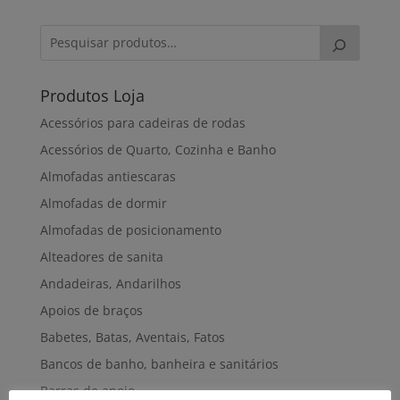
Produtos Loja
Acessórios para cadeiras de rodas
Acessórios de Quarto, Cozinha e Banho
Almofadas antiescaras
Almofadas de dormir
Almofadas de posicionamento
Alteadores de sanita
Andadeiras, Andarilhos
Apoios de braços
Babetes, Batas, Aventais, Fatos
Bancos de banho, banheira e sanitários
Barras de apoio