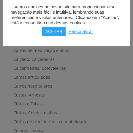
Bengalas, Canadianas e afins
Usamos cookies no nosso site para proporcionar uma
navegação mais fácil e intuitiva, lembrando suas
Cadeiras de banho, banheira e sanitárias
preferências e visitas anteriores.. Clicando em “Aceitar”,
está a consentir o uso dessas cookies.
Cadeiras de rodas elétricas
Personalizar
ACEITAR
Cadeiras de rodas manuais
Cadeiras e plataformas de elevação
Caixas de medicação e afins
Calçado, Calçadeiras
Calcanheiras, Cotoveleiras
Camas articuladas
Carros hospitalares
Cestas, Arneses
Cintas e Faixas
Cintos, Coletes e afins
Cintos de transferência e mobilidade
Colares cervicais