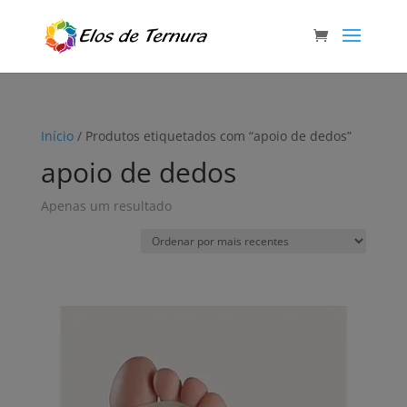
Início
/ Produtos etiquetados com “apoio de dedos”
apoio de dedos
Apenas um resultado