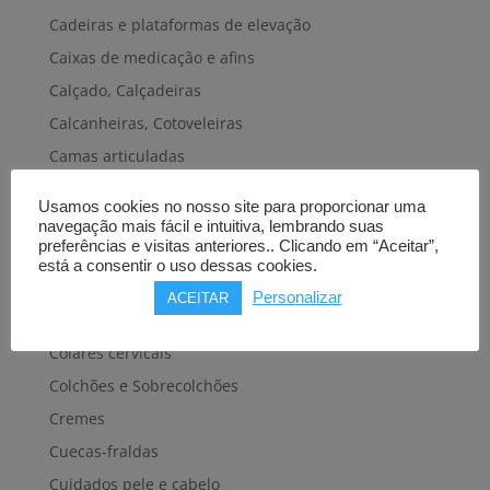
Cadeiras e plataformas de elevação
Caixas de medicação e afins
Calçado, Calçadeiras
Calcanheiras, Cotoveleiras
Camas articuladas
Carros hospitalares
Usamos cookies no nosso site para proporcionar uma
Cestas, Arneses
navegação mais fácil e intuitiva, lembrando suas
preferências e visitas anteriores.. Clicando em “Aceitar”,
Cintas e Faixas
está a consentir o uso dessas cookies.
Cintos, Coletes e afins
Personalizar
ACEITAR
Cintos de transferência e mobilidade
Colares cervicais
Colchões e Sobrecolchões
Cremes
Cuecas-fraldas
Cuidados pele e cabelo