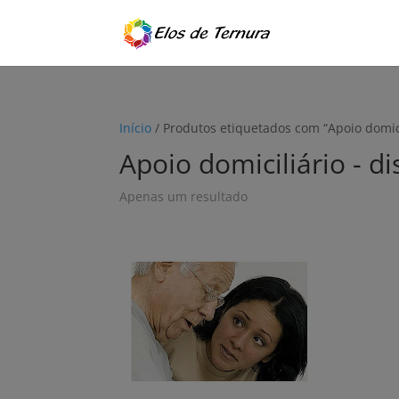
Início
/ Produtos etiquetados com “Apoio domici
Apoio domiciliário - d
Apenas um resultado