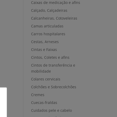
Caixas de medicação e afins
Calçado, Calçadeiras
Calcanheiras, Cotoveleiras
Camas articuladas
Carros hospitalares
Cestas, Arneses
Cintas e Faixas
Cintos, Coletes e afins
Cintos de transferência e
mobilidade
Colares cervicais
Colchões e Sobrecolchões
Cremes
Cuecas-fraldas
Cuidados pele e cabelo