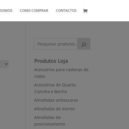
 SOMOS
COMO COMPRAR
CONTACTOS
Produtos Loja
Acessórios para cadeiras de
rodas
Acessórios de Quarto,
Cozinha e Banho
Almofadas antiescaras
Almofadas de dormir
Almofadas de
posicionamento