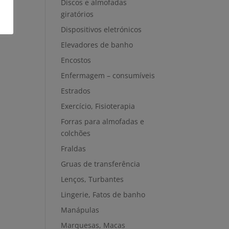
Discos e almofadas
giratórios
Dispositivos eletrónicos
Elevadores de banho
Encostos
Enfermagem – consumíveis
Estrados
Exercício, Fisioterapia
Forras para almofadas e
colchões
Fraldas
Gruas de transferência
Lenços, Turbantes
Lingerie, Fatos de banho
Manápulas
Marquesas, Macas