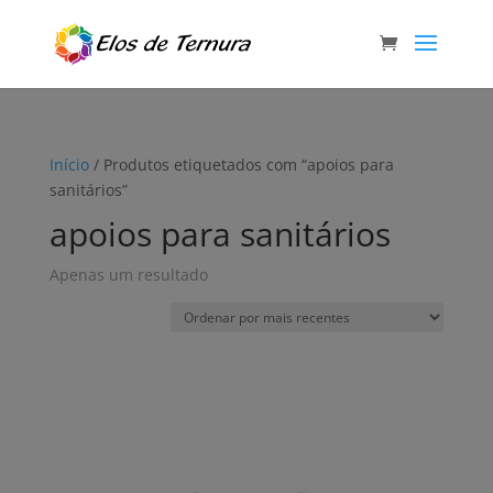
Início
/ Produtos etiquetados com “apoios para
sanitários”
apoios para sanitários
Apenas um resultado