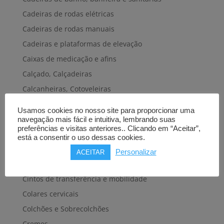
Cadeiras de rodas elétricas
Cadeiras de rodas manuais
Cadeiras e plataformas de elevação
Caixas de medicação e afins
Calçado, Calçadeiras
Calcanheiras, Cotoveleiras
Camas articuladas
Usamos cookies no nosso site para proporcionar uma
Carros hospitalares
navegação mais fácil e intuitiva, lembrando suas
preferências e visitas anteriores.. Clicando em “Aceitar”,
Cestas, Arneses
está a consentir o uso dessas cookies.
Cintas e Faixas
Personalizar
ACEITAR
Cintos, Coletes e afins
Cintos de transferência e mobilidade
Colares cervicais
Colchões e Sobrecolchões
Cremes