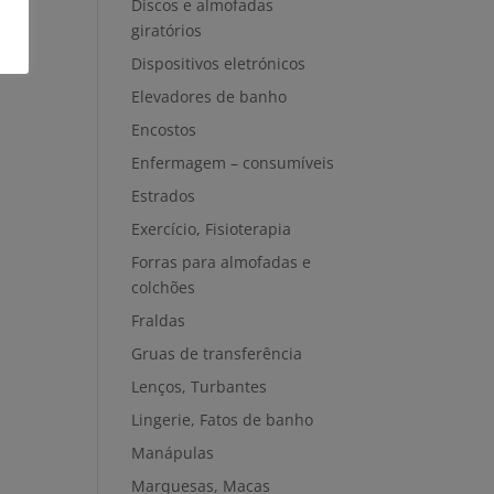
Discos e almofadas
giratórios
Dispositivos eletrónicos
Elevadores de banho
Encostos
Enfermagem – consumíveis
Estrados
Exercício, Fisioterapia
Forras para almofadas e
colchões
Fraldas
Gruas de transferência
Lenços, Turbantes
Lingerie, Fatos de banho
Manápulas
Marquesas, Macas