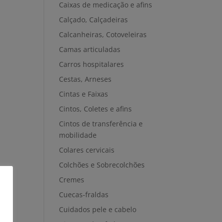
Caixas de medicação e afins
Calçado, Calçadeiras
Calcanheiras, Cotoveleiras
Camas articuladas
Carros hospitalares
Cestas, Arneses
Cintas e Faixas
Cintos, Coletes e afins
Cintos de transferência e
mobilidade
Colares cervicais
Colchões e Sobrecolchões
Cremes
Cuecas-fraldas
Cuidados pele e cabelo