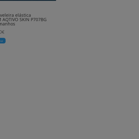
veleira elástica
M AQTIVO SKIN P707BG
amanhos
0
€
rar