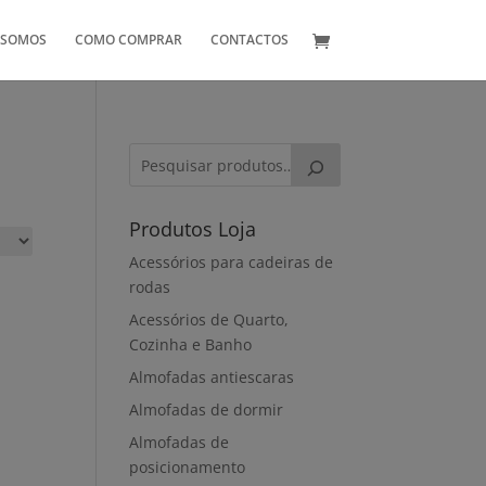
 SOMOS
COMO COMPRAR
CONTACTOS
Produtos Loja
Acessórios para cadeiras de
rodas
Acessórios de Quarto,
Cozinha e Banho
Almofadas antiescaras
Almofadas de dormir
Almofadas de
posicionamento