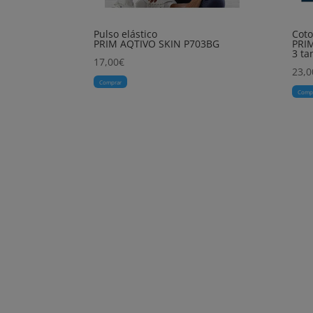
Pulso elástico
Coto
PRIM AQTIVO SKIN P703BG
PRI
3 t
17,00
€
23,0
Comprar
Comp