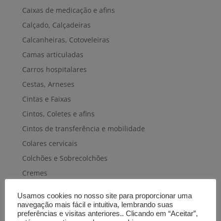
Caixas de medicação e afins
Calçado, Calçadeiras
Calcanheiras, Cotoveleiras
Camas articuladas
Carros hospitalares
Cestas, Arneses
Cintas e Faixas
Cintos, Coletes e afins
Cintos de transferência e mobilidade
Colares cervicais
Colchões e Sobrecolchões
Cremes
Cuecas-fraldas
Usamos cookies no nosso site para proporcionar uma
Cuidados pele e cabelo
navegação mais fácil e intuitiva, lembrando suas
preferências e visitas anteriores.. Clicando em “Aceitar”,
Discos e almofadas giratórios