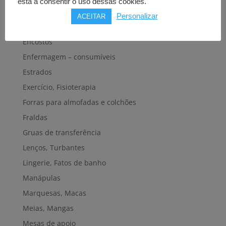
está a consentir o uso dessas cookies.
Dispositivos eletrónicos
Personalizar
ACEITAR
Elevadores de banho
Encostos
Enfermagem – consumíveis
Estrados
Exercício, Fisioterapia
Forras para almofadas e colchões
Fraldas
Gruas de transferência
Lenços, Turbantes
Lingerie, Fatos de banho
Manápulas
Marquesas, Macas
Meias, Mangas
Mesas de apoio