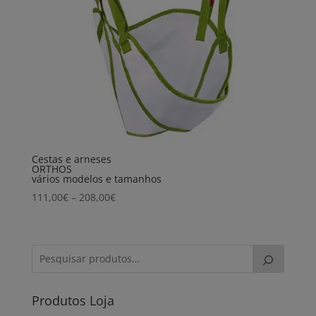
Cestas e arneses
ORTHOS
vários modelos e tamanhos
Price
111,00
€
–
208,00
€
range:
111,00€
through
208,00€
Produtos Loja