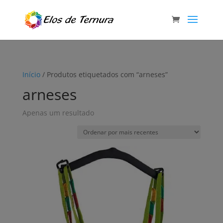
Início
/ Produtos etiquetados com “arneses”
arneses
Apenas um resultado