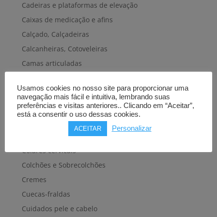
Cadeiras e plataformas de elevação
Caixas de medicação e afins
Calçado, Calçadeiras
Calcanheiras, Cotoveleiras
Camas articuladas
Carros hospitalares
Usamos cookies no nosso site para proporcionar uma
Cestas, Arneses
navegação mais fácil e intuitiva, lembrando suas
preferências e visitas anteriores.. Clicando em “Aceitar”,
Cintas e Faixas
está a consentir o uso dessas cookies.
Cintos, Coletes e afins
Personalizar
ACEITAR
Cintos de transferência e mobilidade
Colares cervicais
Colchões e Sobrecolchões
Cremes
Cuecas-fraldas
Cuidados pele e cabelo