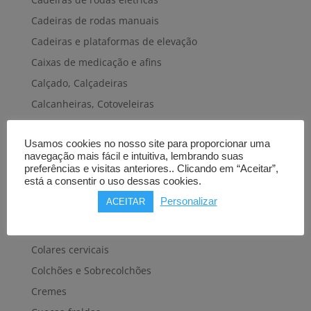
Cadeiras de rodas manuais
Cadeiras e plataformas de elevação
Caixas de medicação e afins
Calçado, Calçadeiras
Calcanheiras, Cotoveleiras
Camas articuladas
Usamos cookies no nosso site para proporcionar uma
Carros hospitalares
navegação mais fácil e intuitiva, lembrando suas
Cestas, Arneses
preferências e visitas anteriores.. Clicando em “Aceitar”,
está a consentir o uso dessas cookies.
Cintas e Faixas
Personalizar
ACEITAR
Cintos, Coletes e afins
Cintos de transferência e mobilidade
Colares cervicais
Colchões e Sobrecolchões
Cremes