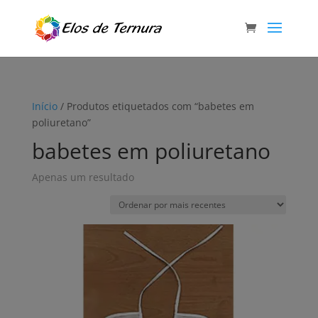
Início
/ Produtos etiquetados com “babetes em
poliuretano”
babetes em poliuretano
Apenas um resultado