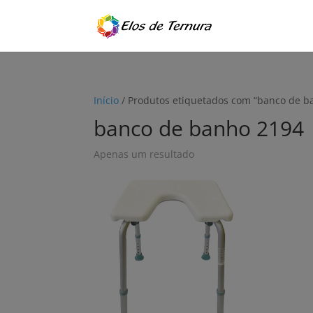
Início
/ Produtos etiquetados com “banco de b
banco de banho 2194
Apenas um resultado