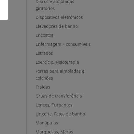
Discos e almofadas
giratórios
Dispositivos eletrónicos
Elevadores de banho
Encostos
Enfermagem – consumíveis
Estrados
Exercício, Fisioterapia
Forras para almofadas e
colchões
Fraldas
Gruas de transferência
Lenços, Turbantes
Lingerie, Fatos de banho
Manápulas
Marquesas, Macas