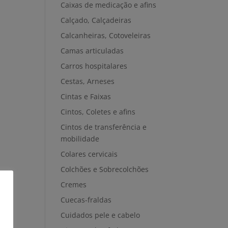
Caixas de medicação e afins
Calçado, Calçadeiras
Calcanheiras, Cotoveleiras
Camas articuladas
Carros hospitalares
Cestas, Arneses
Cintas e Faixas
Cintos, Coletes e afins
Cintos de transferência e
mobilidade
Colares cervicais
Colchões e Sobrecolchões
Cremes
Cuecas-fraldas
Cuidados pele e cabelo