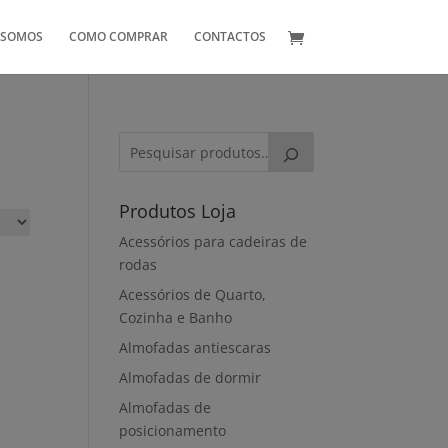
 SOMOS
COMO COMPRAR
CONTACTOS
Produtos Loja
Acessórios para cadeiras de
rodas
Acessórios de Quarto,
Cozinha e Banho
Almofadas antiescaras
Almofadas de dormir
Almofadas de
posicionamento