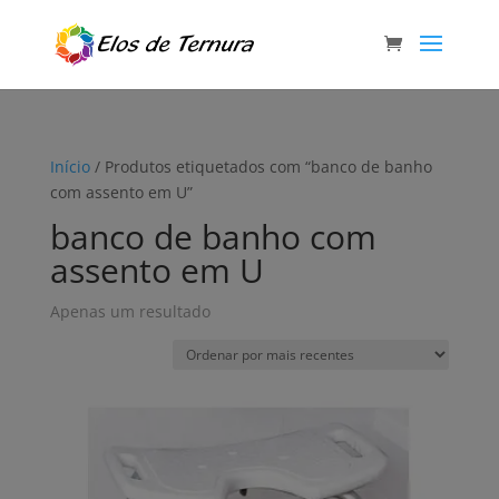
Início
/ Produtos etiquetados com “banco de banho
com assento em U”
banco de banho com
assento em U
Apenas um resultado