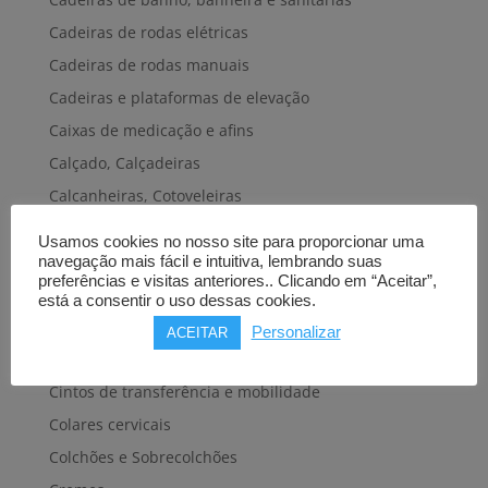
Cadeiras de rodas elétricas
Cadeiras de rodas manuais
Cadeiras e plataformas de elevação
Caixas de medicação e afins
Calçado, Calçadeiras
Calcanheiras, Cotoveleiras
Camas articuladas
Usamos cookies no nosso site para proporcionar uma
Carros hospitalares
navegação mais fácil e intuitiva, lembrando suas
preferências e visitas anteriores.. Clicando em “Aceitar”,
Cestas, Arneses
está a consentir o uso dessas cookies.
Cintas e Faixas
Personalizar
ACEITAR
Cintos, Coletes e afins
Cintos de transferência e mobilidade
Colares cervicais
Colchões e Sobrecolchões