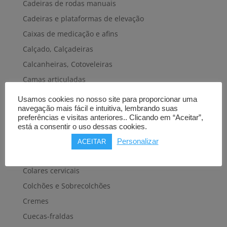
Cadeiras de rodas manuais
Cadeiras e plataformas de elevação
Caixas de medicação e afins
Calçado, Calçadeiras
Calcanheiras, Cotoveleiras
Camas articuladas
Carros hospitalares
Usamos cookies no nosso site para proporcionar uma
navegação mais fácil e intuitiva, lembrando suas
Cestas, Arneses
preferências e visitas anteriores.. Clicando em “Aceitar”,
Cintas e Faixas
está a consentir o uso dessas cookies.
Cintos, Coletes e afins
Personalizar
ACEITAR
Cintos de transferência e mobilidade
Colares cervicais
Colchões e Sobrecolchões
Cremes
Cuecas-fraldas