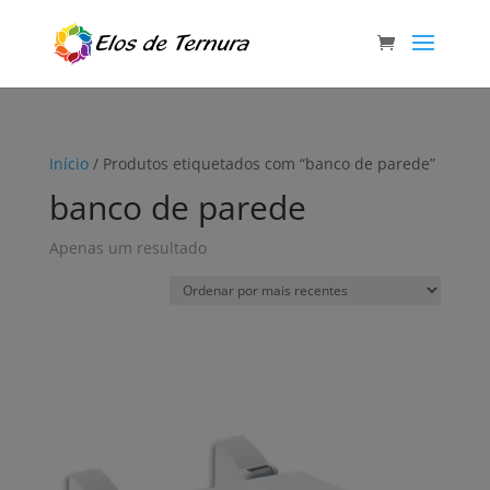
Início
/ Produtos etiquetados com “banco de parede”
banco de parede
Apenas um resultado