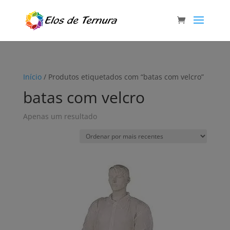
Início
/ Produtos etiquetados com “batas com velcro”
batas com velcro
Apenas um resultado