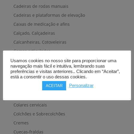
Cadeiras de rodas manuais
Cadeiras e plataformas de elevação
Caixas de medicação e afins
Calçado, Calçadeiras
Calcanheiras, Cotoveleiras
Camas articuladas
Carros hospitalares
Usamos cookies no nosso site para proporcionar uma
navegação mais fácil e intuitiva, lembrando suas
Cestas, Arneses
preferências e visitas anteriores.. Clicando em “Aceitar”,
está a consentir o uso dessas cookies.
Cintas e Faixas
Personalizar
ACEITAR
Cintos, Coletes e afins
Cintos de transferência e mobilidade
Colares cervicais
Colchões e Sobrecolchões
Cremes
Cuecas-fraldas