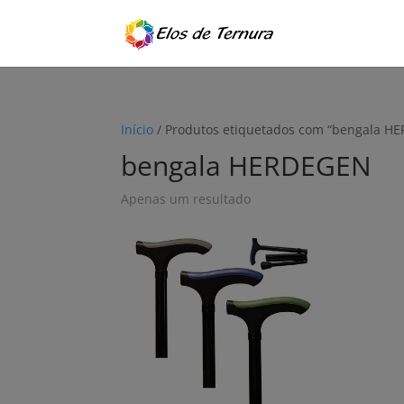
Início
/ Produtos etiquetados com “bengala H
bengala HERDEGEN
Apenas um resultado