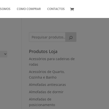
 SOMOS
COMO COMPRAR
CONTACTOS
Produtos Loja
Acessórios para cadeiras de
rodas
Acessórios de Quarto,
Cozinha e Banho
Almofadas antiescaras
Almofadas de dormir
Almofadas de
posicionamento