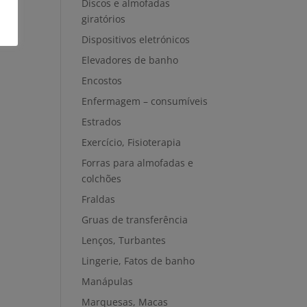
Discos e almofadas
giratórios
Dispositivos eletrónicos
Elevadores de banho
Encostos
Enfermagem – consumíveis
Estrados
Exercício, Fisioterapia
Forras para almofadas e
colchões
Fraldas
Gruas de transferência
Lenços, Turbantes
Lingerie, Fatos de banho
Manápulas
Marquesas, Macas