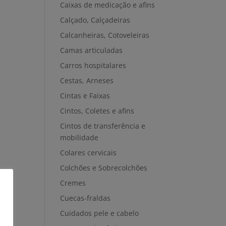
Caixas de medicação e afins
Calçado, Calçadeiras
Calcanheiras, Cotoveleiras
Camas articuladas
Carros hospitalares
Cestas, Arneses
Cintas e Faixas
Cintos, Coletes e afins
Cintos de transferência e
mobilidade
Colares cervicais
Colchões e Sobrecolchões
Cremes
Cuecas-fraldas
Cuidados pele e cabelo