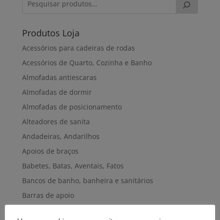
34,00€
Produtos Loja
Acessórios para cadeiras de rodas
Acessórios de Quarto, Cozinha e Banho
Almofadas antiescaras
Almofadas de dormir
Almofadas de posicionamento
Alteadores de sanita
Andadeiras, Andarilhos
Apoios de braços
Babetes, Batas, Aventais, Fatos
Bancos de banho, banheira e sanitários
Barras de apoio
Bengalas, Canadianas e afins