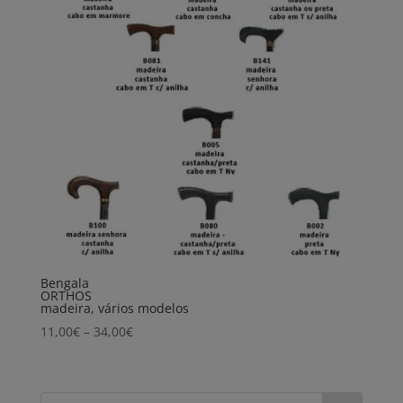
Bengala
ORTHOS
madeira, vários modelos
Price
11,00
€
–
34,00
€
range:
11,00€
through