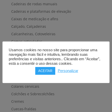
Cadeiras de rodas manuais
Cadeiras e plataformas de elevação
Caixas de medicação e afins
Calçado, Calçadeiras
Calcanheiras, Cotoveleiras
Camas articuladas
Carros hospitalares
Usamos cookies no nosso site para proporcionar uma
navegação mais fácil e intuitiva, lembrando suas
Cestas, Arneses
preferências e visitas anteriores.. Clicando em “Aceitar”,
Cintas e Faixas
está a consentir o uso dessas cookies.
Personalizar
Cintos, Coletes e afins
ACEITAR
Cintos de transferência e mobilidade
Colares cervicais
Colchões e Sobrecolchões
Cremes
Cuecas-fraldas