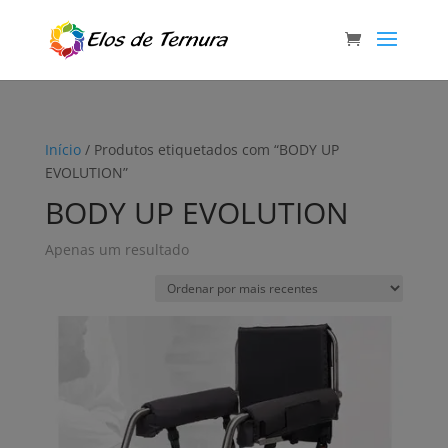
Início
/ Produtos etiquetados com “BODY UP
EVOLUTION”
BODY UP EVOLUTION
Apenas um resultado