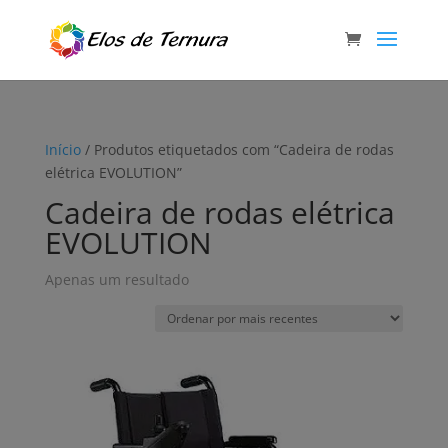
Início
/ Produtos etiquetados com “Cadeira de rodas
elétrica EVOLUTION”
Cadeira de rodas elétrica
EVOLUTION
Apenas um resultado