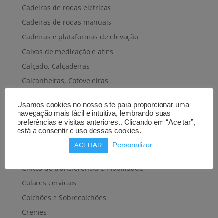
Cadeiras de rodas elétricas
Cadeiras de rodas manuais
Cadeiras e plataformas de elevação
Caixas de medicação e afins
Calçado, Calçadeiras
Calcanheiras, Cotoveleiras
Camas articuladas
Usamos cookies no nosso site para proporcionar uma
Carros hospitalares
navegação mais fácil e intuitiva, lembrando suas
preferências e visitas anteriores.. Clicando em “Aceitar”,
Cestas, Arneses
está a consentir o uso dessas cookies.
Cintas e Faixas
Personalizar
ACEITAR
Cintos, Coletes e afins
Cintos de transferência e mobilidade
Colares cervicais
Colchões e Sobrecolchões
Cremes