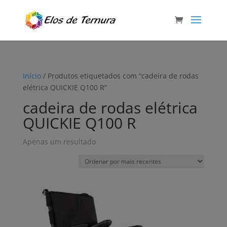
Início
/ Produtos etiquetados com “cadeira de rodas
elétrica QUICKIE Q100 R”
cadeira de rodas elétrica
QUICKIE Q100 R
Apenas um resultado