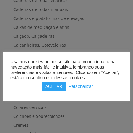
Cadeiras de rodas elétricas
Cadeiras de rodas manuais
Cadeiras e plataformas de elevação
Caixas de medicação e afins
Calçado, Calçadeiras
Calcanheiras, Cotoveleiras
Camas articuladas
Usamos cookies no nosso site para proporcionar uma
Carros hospitalares
navegação mais fácil e intuitiva, lembrando suas
Cestas, Arneses
preferências e visitas anteriores.. Clicando em “Aceitar”,
está a consentir o uso dessas cookies.
Cintas e Faixas
Personalizar
ACEITAR
Cintos, Coletes e afins
Cintos de transferência e mobilidade
Colares cervicais
Colchões e Sobrecolchões
Cremes