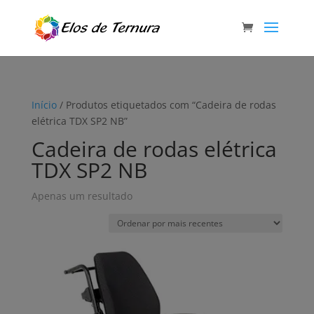
Início
/ Produtos etiquetados com “Cadeira de rodas
elétrica TDX SP2 NB”
Cadeira de rodas elétrica
TDX SP2 NB
Apenas um resultado