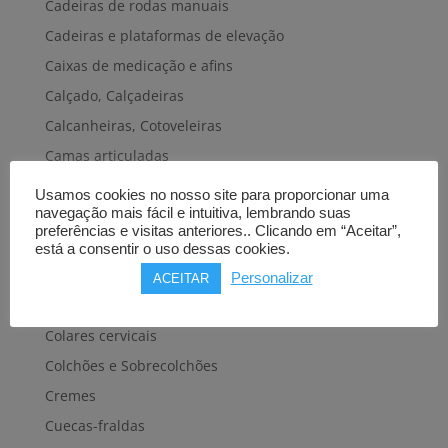
Cadeiras de rodas manuais
Cadeiras e plataformas de elevação
Caixas de medicação e afins
Calçado, Calçadeiras
Calcanheiras, Cotoveleiras
Camas articuladas
Carros hospitalares
Usamos cookies no nosso site para proporcionar uma
navegação mais fácil e intuitiva, lembrando suas
Cestas, Arneses
preferências e visitas anteriores.. Clicando em “Aceitar”,
Cintas e Faixas
está a consentir o uso dessas cookies.
Cintos, Coletes e afins
Personalizar
ACEITAR
Cintos de transferência e mobilidade
Colares cervicais
Colchões e Sobrecolchões
Cremes
Cuecas-fraldas