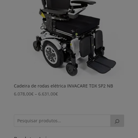
Cadeira de rodas elétrica INVACARE TDX SP2 NB
Price
6.078,00
€
–
6.631,00
€
range:
6.078,00€
through
6.631,00€