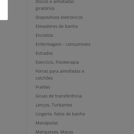
Discos e almofadas
giratórios
Dispositivos eletrónicos
Elevadores de banho
Encostos
Enfermagem – consumíveis
Estrados
Exercício, Fisioterapia
Forras para almofadas e
colchões
Fraldas
Gruas de transferência
Lenços, Turbantes
Lingerie, Fatos de banho
Manápulas
Marquesas, Macas