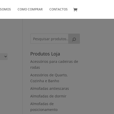
 SOMOS
COMO COMPRAR
CONTACTOS
Produtos Loja
Acessórios para cadeiras de
rodas
Acessórios de Quarto,
Cozinha e Banho
Almofadas antiescaras
Almofadas de dormir
Almofadas de
posicionamento