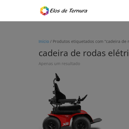
Início
/ Produtos etiquetados com “cadeira de r
cadeira de rodas elétr
Apenas um resultado