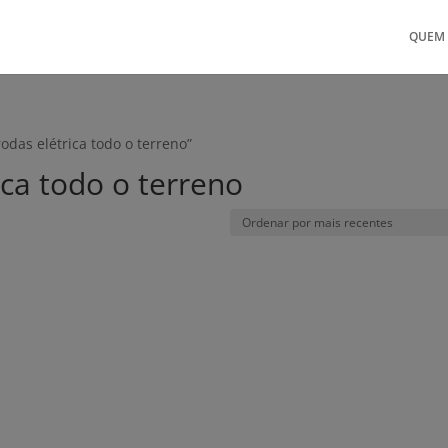
QUEM
odas elétrica todo o terreno”
ica todo o terreno