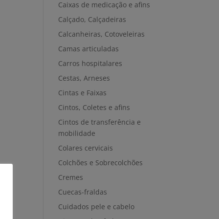
Caixas de medicação e afins
Calçado, Calçadeiras
Calcanheiras, Cotoveleiras
Camas articuladas
Carros hospitalares
Cestas, Arneses
Cintas e Faixas
Cintos, Coletes e afins
Cintos de transferência e
mobilidade
Colares cervicais
Colchões e Sobrecolchões
Cremes
Cuecas-fraldas
Cuidados pele e cabelo