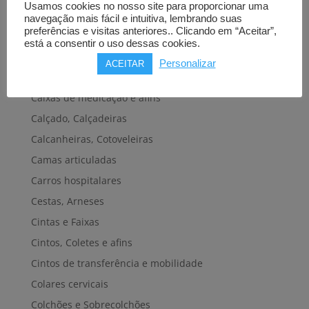
Usamos cookies no nosso site para proporcionar uma
Cadeiras de banho, banheira e sanitárias
navegação mais fácil e intuitiva, lembrando suas
preferências e visitas anteriores.. Clicando em “Aceitar”,
Cadeiras de rodas elétricas
está a consentir o uso dessas cookies.
Cadeiras de rodas manuais
Personalizar
ACEITAR
Cadeiras e plataformas de elevação
Caixas de medicação e afins
Calçado, Calçadeiras
Calcanheiras, Cotoveleiras
Camas articuladas
Carros hospitalares
Cestas, Arneses
Cintas e Faixas
Cintos, Coletes e afins
Cintos de transferência e mobilidade
Colares cervicais
Colchões e Sobrecolchões