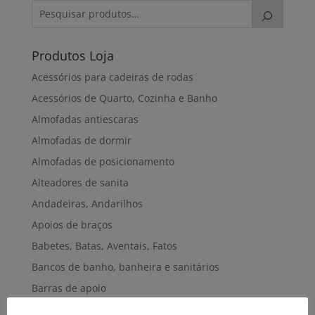
Produtos Loja
Acessórios para cadeiras de rodas
Acessórios de Quarto, Cozinha e Banho
Almofadas antiescaras
Almofadas de dormir
Almofadas de posicionamento
Alteadores de sanita
Andadeiras, Andarilhos
Apoios de braços
Babetes, Batas, Aventais, Fatos
Bancos de banho, banheira e sanitários
Barras de apoio
Bengalas, Canadianas e afins