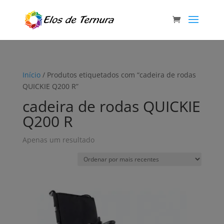
Início
/ Produtos etiquetados com “cadeira de rodas
QUICKIE Q200 R”
cadeira de rodas QUICKIE
Q200 R
Apenas um resultado