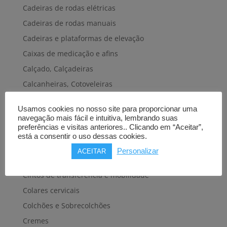
Cadeiras de rodas elétricas
Cadeiras de rodas manuais
Cadeiras e plataformas de elevação
Caixas de medicação e afins
Calçado, Calçadeiras
Calcanheiras, Cotoveleiras
Camas articuladas
Usamos cookies no nosso site para proporcionar uma
Carros hospitalares
navegação mais fácil e intuitiva, lembrando suas
preferências e visitas anteriores.. Clicando em “Aceitar”,
Cestas, Arneses
está a consentir o uso dessas cookies.
Cintas e Faixas
Personalizar
ACEITAR
Cintos, Coletes e afins
Cintos de transferência e mobilidade
Colares cervicais
Colchões e Sobrecolchões
Cremes