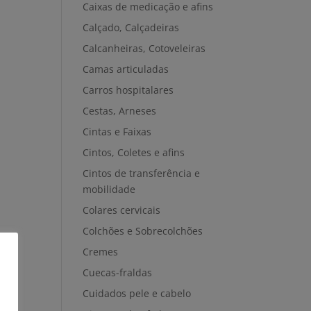
Caixas de medicação e afins
Calçado, Calçadeiras
Calcanheiras, Cotoveleiras
Camas articuladas
Carros hospitalares
Cestas, Arneses
Cintas e Faixas
Cintos, Coletes e afins
Cintos de transferência e
mobilidade
Colares cervicais
Colchões e Sobrecolchões
Cremes
Cuecas-fraldas
Cuidados pele e cabelo