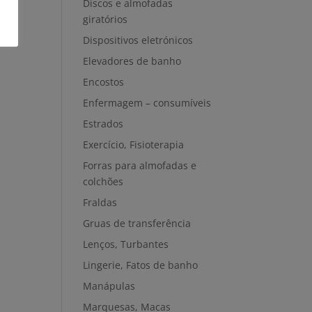
Discos e almofadas
giratórios
Dispositivos eletrónicos
Elevadores de banho
Encostos
Enfermagem – consumíveis
Estrados
Exercício, Fisioterapia
Forras para almofadas e
colchões
Fraldas
Gruas de transferência
Lenços, Turbantes
Lingerie, Fatos de banho
Manápulas
Marquesas, Macas