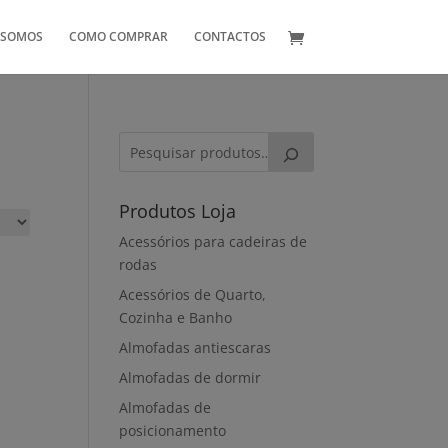
 SOMOS
COMO COMPRAR
CONTACTOS
Produtos Loja
Acessórios para cadeiras de
rodas
Acessórios de Quarto,
Cozinha e Banho
Almofadas antiescaras
Almofadas de dormir
Almofadas de
posicionamento