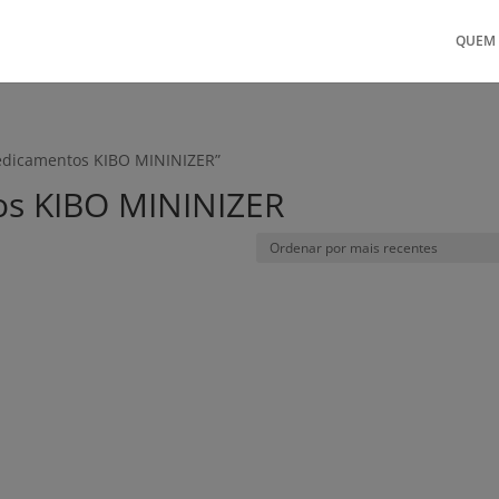
QUEM
medicamentos KIBO MININIZER”
os KIBO MININIZER