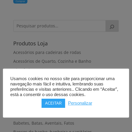
Comprar
Produtos Loja
Acessórios para cadeiras de rodas
Acessórios de Quarto, Cozinha e Banho
Almofadas antiescaras
Almofadas de dormir
Usamos cookies no nosso site para proporcionar uma
navegação mais fácil e intuitiva, lembrando suas
Almofadas de posicionamento
preferências e visitas anteriores.. Clicando em “Aceitar”,
está a consentir o uso dessas cookies.
Alteadores de sanita
Personalizar
ACEITAR
Andadeiras, Andarilhos
Apoios de braços
Babetes, Batas, Aventais, Fatos
Bancos de banho, banheira e sanitários