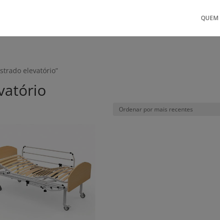
QUEM
trado elevatório”
vatório