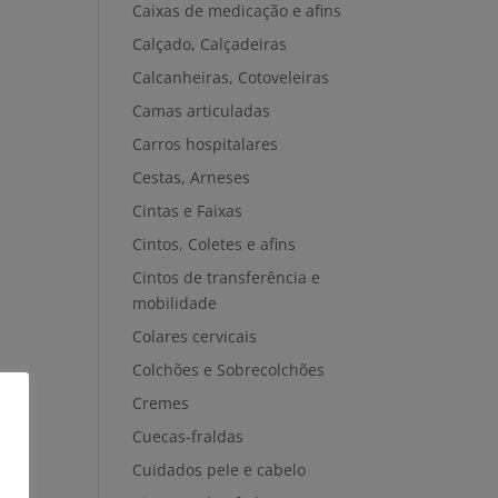
Caixas de medicação e afins
Calçado, Calçadeiras
Calcanheiras, Cotoveleiras
Camas articuladas
Carros hospitalares
Cestas, Arneses
Cintas e Faixas
Cintos, Coletes e afins
Cintos de transferência e
mobilidade
Colares cervicais
Colchões e Sobrecolchões
Cremes
Cuecas-fraldas
Cuidados pele e cabelo