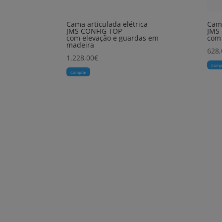
Cama articulada elétrica
Cama
JMS CONFIG TOP
JMS
com elevação e guardas em
com
madeira
628,
1.228,00
€
Comp
Comprar