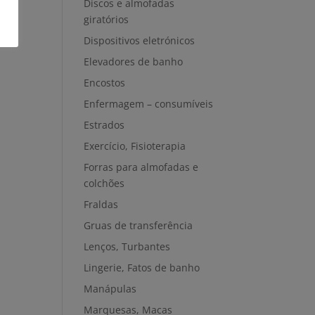
Discos e almofadas
giratórios
Dispositivos eletrónicos
Elevadores de banho
Encostos
Enfermagem – consumíveis
Estrados
Exercício, Fisioterapia
Forras para almofadas e
colchões
Fraldas
Gruas de transferência
Lenços, Turbantes
Lingerie, Fatos de banho
Manápulas
Marquesas, Macas