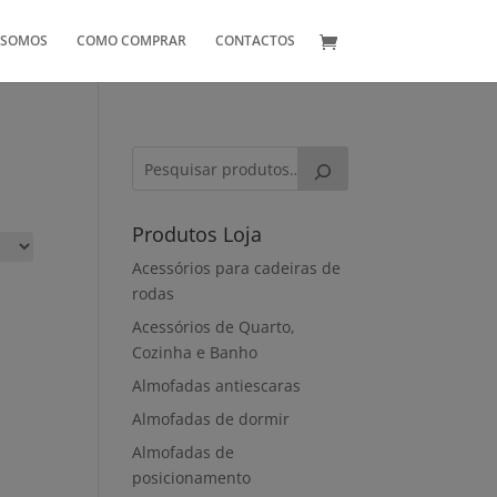
 SOMOS
COMO COMPRAR
CONTACTOS
Produtos Loja
Acessórios para cadeiras de
rodas
Acessórios de Quarto,
Cozinha e Banho
Almofadas antiescaras
Almofadas de dormir
Almofadas de
posicionamento