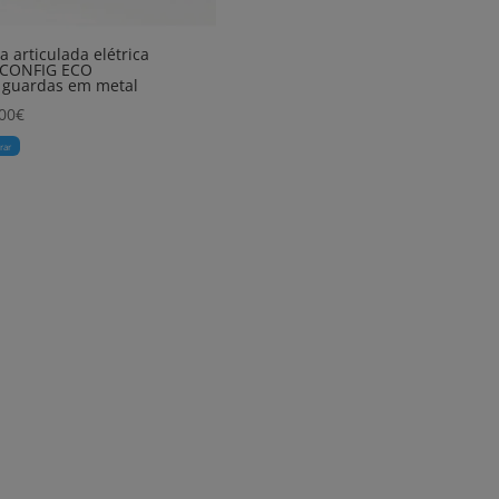
 articulada elétrica
 CONFIG ECO
 guardas em metal
00
€
rar