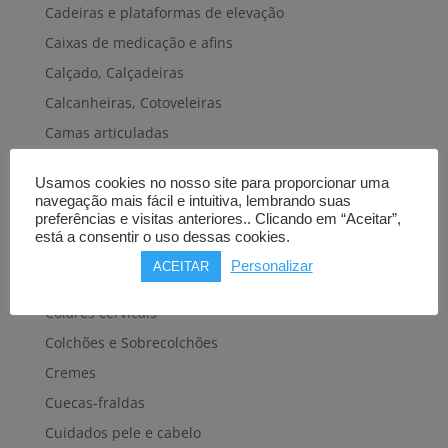
Cadeiras e plataformas de elevação
Caixas de medicação e afins
Calçado, Calçadeiras
Calcanheiras, Cotoveleiras
Camas articuladas
Carros hospitalares
Usamos cookies no nosso site para proporcionar uma
Cestas, Arneses
navegação mais fácil e intuitiva, lembrando suas
preferências e visitas anteriores.. Clicando em “Aceitar”,
Cintas e Faixas
está a consentir o uso dessas cookies.
Cintos, Coletes e afins
Personalizar
ACEITAR
Cintos de transferência e mobilidade
Colares cervicais
Colchões e Sobrecolchões
Cremes
Cuecas-fraldas
Cuidados pele e cabelo