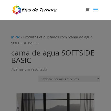
Início
/ Produtos etiquetados com “cama de água
SOFTSIDE BASIC”
cama de água SOFTSIDE
BASIC
Apenas um resultado