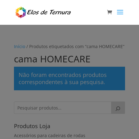
Início
/ Produtos etiquetados com “cama HOMECARE”
cama HOMECARE
Não foram encontrados produtos
correspondentes à sua pesquisa.
Produtos Loja
Acessórios para cadeiras de rodas