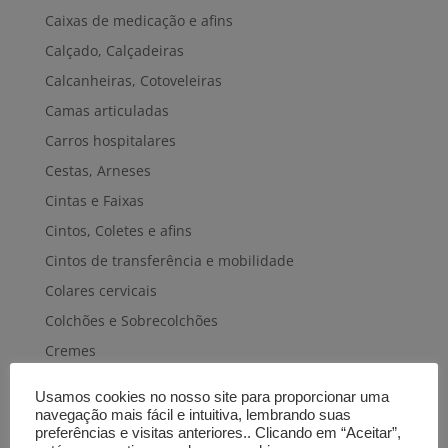
Caixas de medicação e afins
Calçado, Calçadeiras
Calcanheiras, Cotoveleiras
Camas articuladas
Carros hospitalares
Cestas, Arneses
Cintas e Faixas
Cintos, Coletes e afins
Cintos de transferência e mobilidade
Colares cervicais
Colchões e Sobrecolchões
Cremes
Cuecas-fraldas
Usamos cookies no nosso site para proporcionar uma
Cuidados pele e cabelo
navegação mais fácil e intuitiva, lembrando suas
preferências e visitas anteriores.. Clicando em “Aceitar”,
Discos e almofadas giratórios