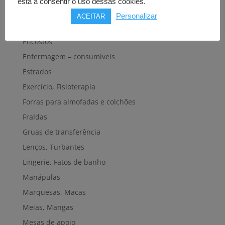
está a consentir o uso dessas cookies.
Dispositivos eletrónicos
Personalizar
ACEITAR
Elevadores de banho
Encostos
Enfermagem – consumíveis
Estrados
Exercício, Fisioterapia
Forras para almofadas e colchões
Fraldas
Gruas de transferência
Lenços, Turbantes
Lingerie, Fatos de banho
Manápulas
Marquesas, Macas
Meias, Mangas
Mesas de apoio