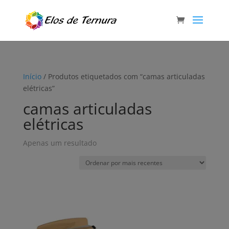
Início
/ Produtos etiquetados com “camas articuladas
elétricas”
camas articuladas
elétricas
Apenas um resultado