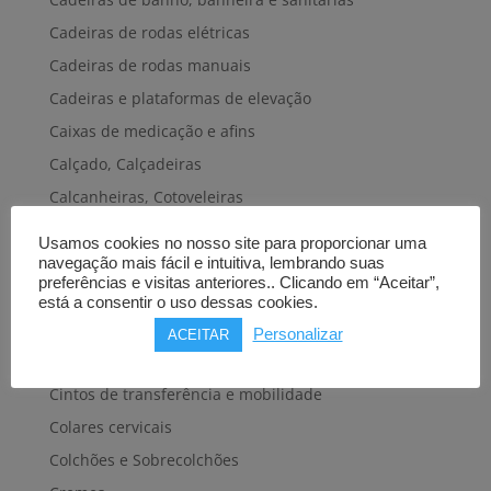
Cadeiras de rodas elétricas
Cadeiras de rodas manuais
Cadeiras e plataformas de elevação
Caixas de medicação e afins
Calçado, Calçadeiras
Calcanheiras, Cotoveleiras
Camas articuladas
Usamos cookies no nosso site para proporcionar uma
Carros hospitalares
navegação mais fácil e intuitiva, lembrando suas
preferências e visitas anteriores.. Clicando em “Aceitar”,
Cestas, Arneses
está a consentir o uso dessas cookies.
Cintas e Faixas
Personalizar
ACEITAR
Cintos, Coletes e afins
Cintos de transferência e mobilidade
Colares cervicais
Colchões e Sobrecolchões