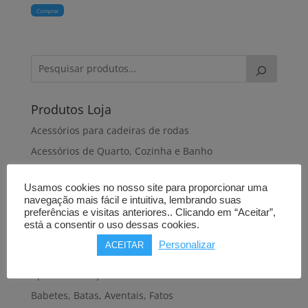
Comprar
Produtos Loja
Acessórios para cadeiras de rodas
Acessórios de Quarto, Cozinha e Banho
Almofadas antiescaras
Usamos cookies no nosso site para proporcionar uma
Almofadas de dormir
navegação mais fácil e intuitiva, lembrando suas
Almofadas de posicionamento
preferências e visitas anteriores.. Clicando em “Aceitar”,
está a consentir o uso dessas cookies.
Alteadores de sanita
Personalizar
ACEITAR
Andadeiras, Andarilhos
Apoios de braços
Babetes, Batas, Aventais, Fatos