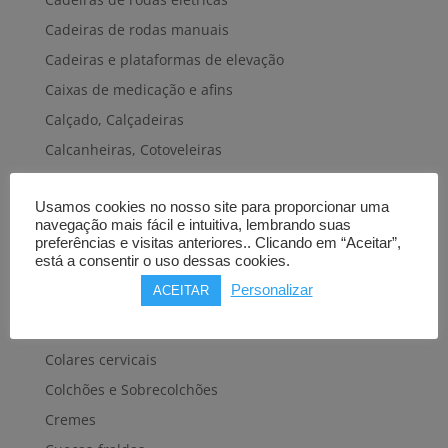
Cadeiras de rodas manuais
Cadeiras e plataformas de elevação
Caixas de medicação e afins
Calçado, Calçadeiras
Calcanheiras, Cotoveleiras
Camas articuladas
Usamos cookies no nosso site para proporcionar uma
Carros hospitalares
navegação mais fácil e intuitiva, lembrando suas
Cestas, Arneses
preferências e visitas anteriores.. Clicando em “Aceitar”,
está a consentir o uso dessas cookies.
Cintas e Faixas
Personalizar
ACEITAR
Cintos, Coletes e afins
Cintos de transferência e mobilidade
Colares cervicais
Colchões e Sobrecolchões
Cremes