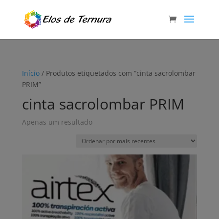
Início
/ Produtos etiquetados com “cinta sacrolombar
PRIM”
cinta sacrolombar PRIM
Apenas um resultado