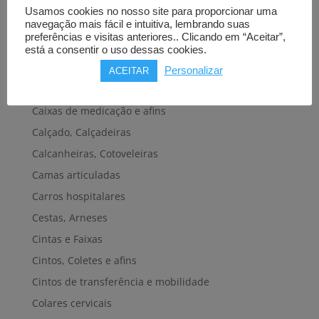
Bengalas, Canadianas e afins
Usamos cookies no nosso site para proporcionar uma
Cadeiras de banho, banheira e sanitárias
navegação mais fácil e intuitiva, lembrando suas
preferências e visitas anteriores.. Clicando em “Aceitar”,
Cadeiras de rodas elétricas
está a consentir o uso dessas cookies.
Cadeiras de rodas manuais
Personalizar
ACEITAR
Cadeiras e plataformas de elevação
Caixas de medicação e afins
Calçado, Calçadeiras
Calcanheiras, Cotoveleiras
Camas articuladas
Carros hospitalares
Cestas, Arneses
Cintas e Faixas
Cintos, Coletes e afins
Cintos de transferência e mobilidade
Colares cervicais