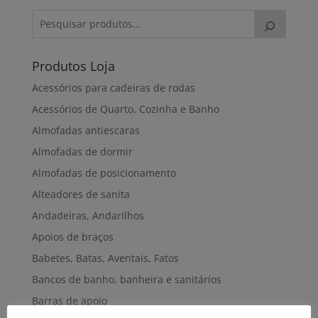
Produtos Loja
Acessórios para cadeiras de rodas
Acessórios de Quarto, Cozinha e Banho
Almofadas antiescaras
Almofadas de dormir
Almofadas de posicionamento
Alteadores de sanita
Andadeiras, Andarilhos
Apoios de braços
Babetes, Batas, Aventais, Fatos
Bancos de banho, banheira e sanitários
Barras de apoio