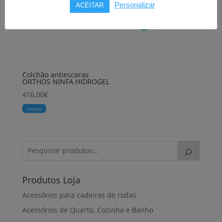
Personalizar
ACEITAR
Colchão antiescaras
ORTHOS NINFA HIDROGEL
416,00
€
Comprar
Produtos Loja
Acessórios para cadeiras de rodas
Acessórios de Quarto, Cozinha e Banho