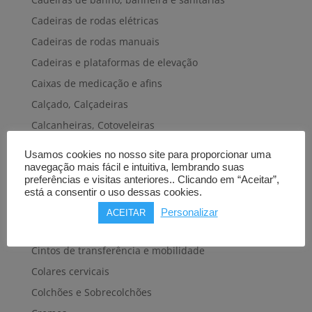
Cadeiras de rodas elétricas
Cadeiras de rodas manuais
Cadeiras e plataformas de elevação
Caixas de medicação e afins
Calçado, Calçadeiras
Calcanheiras, Cotoveleiras
Camas articuladas
Usamos cookies no nosso site para proporcionar uma
Carros hospitalares
navegação mais fácil e intuitiva, lembrando suas
preferências e visitas anteriores.. Clicando em “Aceitar”,
Cestas, Arneses
está a consentir o uso dessas cookies.
Cintas e Faixas
Personalizar
ACEITAR
Cintos, Coletes e afins
Cintos de transferência e mobilidade
Colares cervicais
Colchões e Sobrecolchões