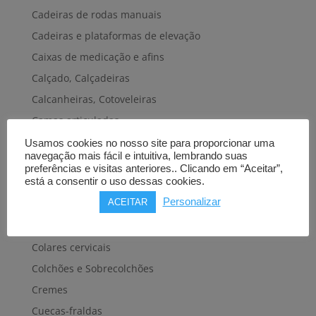
Cadeiras de rodas manuais
Cadeiras e plataformas de elevação
Caixas de medicação e afins
Calçado, Calçadeiras
Calcanheiras, Cotoveleiras
Camas articuladas
Carros hospitalares
Usamos cookies no nosso site para proporcionar uma
navegação mais fácil e intuitiva, lembrando suas
Cestas, Arneses
preferências e visitas anteriores.. Clicando em “Aceitar”,
está a consentir o uso dessas cookies.
Cintas e Faixas
Personalizar
ACEITAR
Cintos, Coletes e afins
Cintos de transferência e mobilidade
Colares cervicais
Colchões e Sobrecolchões
Cremes
Cuecas-fraldas