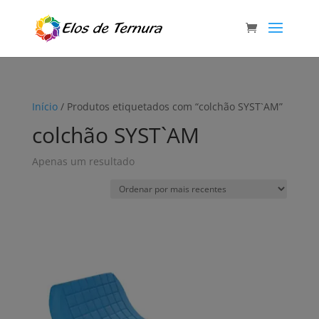
Início
/ Produtos etiquetados com “colchão SYST`AM”
colchão SYST`AM
Apenas um resultado