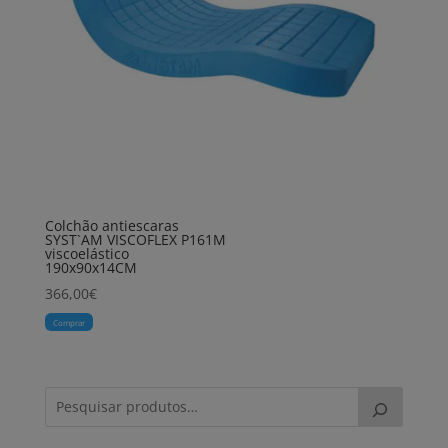
Colchão antiescaras
SYST`AM VISCOFLEX P161M
viscoelástico
190x90x14CM
366,00
€
Comprar