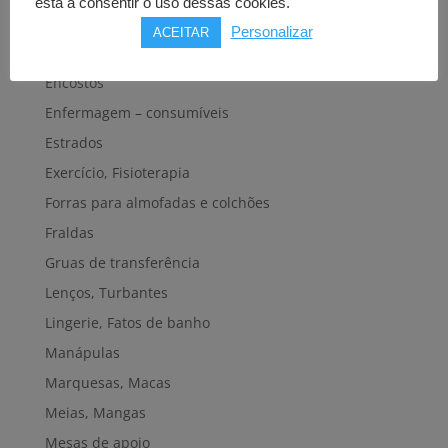
está a consentir o uso dessas cookies.
Dispositivos eletrónicos
Personalizar
ACEITAR
Elevadores de banho
Encostos
Enfermagem – consumíveis
Estrados
Exercício, Fisioterapia
Forras para almofadas e colchões
Fraldas
Gruas de transferência
Lenços, Turbantes
Lingerie, Fatos de banho
Manápulas
Marquesas, Macas
Meias, Mangas
Mesas de apoio