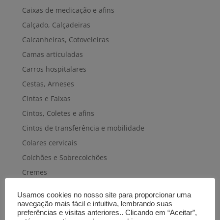
Caixas de medicação e afins
Calçado, Calçadeiras
Calcanheiras, Cotoveleiras
Camas articuladas
Carros hospitalares
Cestas, Arneses
Cintas e Faixas
Cintos, Coletes e afins
Cintos de transferência e mobilidade
Colares cervicais
Colchões e Sobrecolchões
Cremes
Cuecas-fraldas
Usamos cookies no nosso site para proporcionar uma
Cuidados pele e cabelo
navegação mais fácil e intuitiva, lembrando suas
preferências e visitas anteriores.. Clicando em “Aceitar”,
Discos e almofadas giratórios