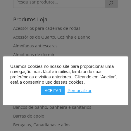
Produtos Loja
Acessórios para cadeiras de rodas
Acessórios de Quarto, Cozinha e Banho
Almofadas antiescaras
Almofadas de dormir
Almofadas de posicionamento
Usamos cookies no nosso site para proporcionar uma
navegação mais fácil e intuitiva, lembrando suas
Alteadores de sanita
preferências e visitas anteriores.. Clicando em “Aceitar”,
Andadeiras, Andarilhos
está a consentir o uso dessas cookies.
Apoios de braços
Personalizar
ACEITAR
Babetes, Batas, Aventais, Fatos
Bancos de banho, banheira e sanitários
Barras de apoio
Bengalas, Canadianas e afins