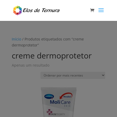
Início
/ Produtos etiquetados com “creme
dermoprotetor”
creme dermoprotetor
Apenas um resultado