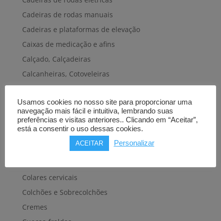
Cadeiras de rodas manuais
Cadeiras e plataformas de elevação
Caixas de medicação e afins
Calçado, Calçadeiras
Calcanheiras, Cotoveleiras
Camas articuladas
Usamos cookies no nosso site para proporcionar uma
Carros hospitalares
navegação mais fácil e intuitiva, lembrando suas
Cestas, Arneses
preferências e visitas anteriores.. Clicando em “Aceitar”,
está a consentir o uso dessas cookies.
Cintas e Faixas
Personalizar
ACEITAR
Cintos, Coletes e afins
Cintos de transferência e mobilidade
Colares cervicais
Colchões e Sobrecolchões
Cremes