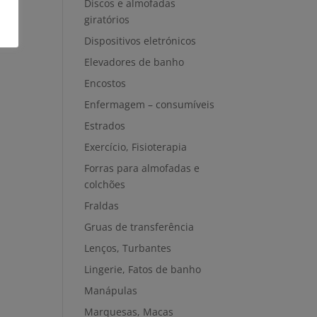
Discos e almofadas
giratórios
Dispositivos eletrónicos
Elevadores de banho
Encostos
Enfermagem – consumíveis
Estrados
Exercício, Fisioterapia
Forras para almofadas e
colchões
Fraldas
Gruas de transferência
Lenços, Turbantes
Lingerie, Fatos de banho
Manápulas
Marquesas, Macas