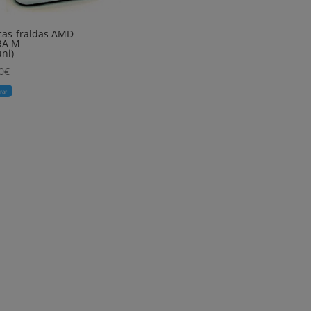
cas-fraldas AMD
RA M
uni)
0
€
rar