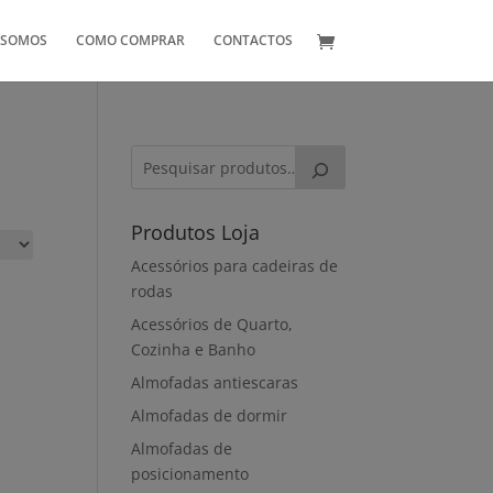
 SOMOS
COMO COMPRAR
CONTACTOS
Produtos Loja
Acessórios para cadeiras de
rodas
Acessórios de Quarto,
Cozinha e Banho
Almofadas antiescaras
Almofadas de dormir
Almofadas de
posicionamento