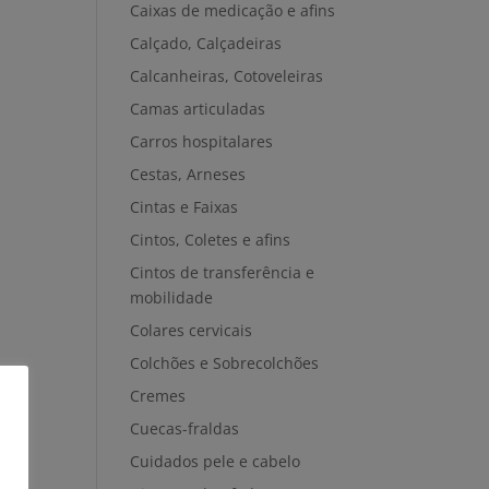
Caixas de medicação e afins
Calçado, Calçadeiras
Calcanheiras, Cotoveleiras
Camas articuladas
Carros hospitalares
Cestas, Arneses
Cintas e Faixas
Cintos, Coletes e afins
Cintos de transferência e
mobilidade
Colares cervicais
Colchões e Sobrecolchões
Cremes
Cuecas-fraldas
Cuidados pele e cabelo