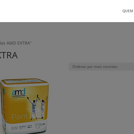
QUEM
ldas AMD EXTRA”
XTRA