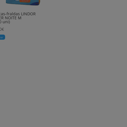
as-fraldas LINDOR
ER NOITE M
0 uni)
0
€
rar