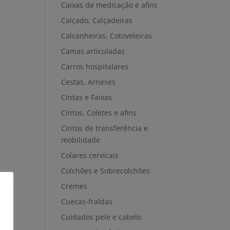
Caixas de medicação e afins
Calçado, Calçadeiras
Calcanheiras, Cotoveleiras
Camas articuladas
Carros hospitalares
Cestas, Arneses
Cintas e Faixas
Cintos, Coletes e afins
Cintos de transferência e
mobilidade
Colares cervicais
Colchões e Sobrecolchões
Cremes
Cuecas-fraldas
Cuidados pele e cabelo