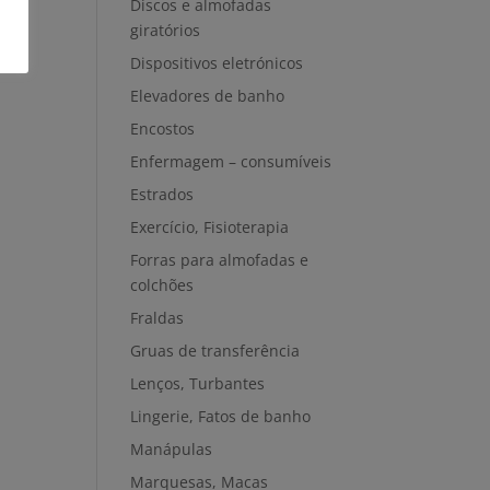
Discos e almofadas
giratórios
Dispositivos eletrónicos
Elevadores de banho
Encostos
Enfermagem – consumíveis
Estrados
Exercício, Fisioterapia
Forras para almofadas e
colchões
Fraldas
Gruas de transferência
Lenços, Turbantes
Lingerie, Fatos de banho
Manápulas
Marquesas, Macas