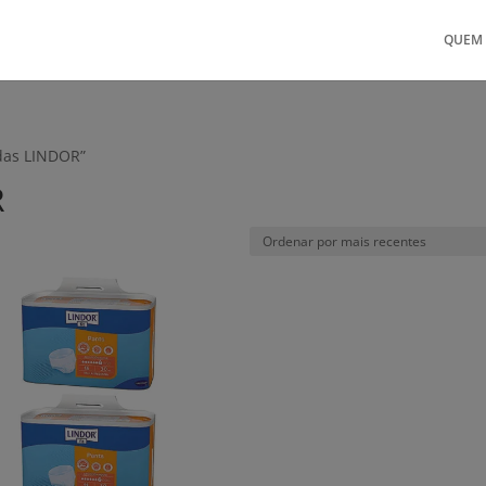
QUEM
ldas LINDOR”
R