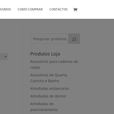
 SOMOS
COMO COMPRAR
CONTACTOS
Produtos Loja
Acessórios para cadeiras de
rodas
Acessórios de Quarto,
Cozinha e Banho
Almofadas antiescaras
Almofadas de dormir
Almofadas de
posicionamento