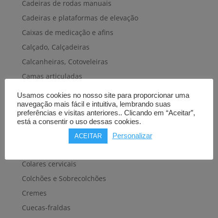
Cadeiras de rodas manuais
Cadeiras e plataformas de elevação
Caixas de medicação e afins
Calçado, Calçadeiras
Calcanheiras, Cotoveleiras
Camas articuladas
Carros hospitalares
Usamos cookies no nosso site para proporcionar uma
navegação mais fácil e intuitiva, lembrando suas
Cestas, Arneses
preferências e visitas anteriores.. Clicando em “Aceitar”,
Cintas e Faixas
está a consentir o uso dessas cookies.
Cintos, Coletes e afins
Personalizar
ACEITAR
Cintos de transferência e mobilidade
Colares cervicais
Colchões e Sobrecolchões
Cremes
Cuecas-fraldas