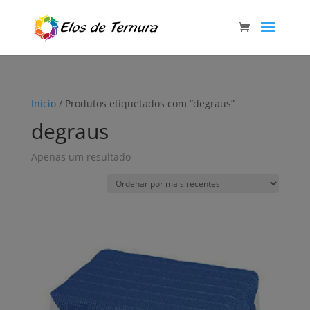
Início
/ Produtos etiquetados com “degraus”
degraus
Apenas um resultado