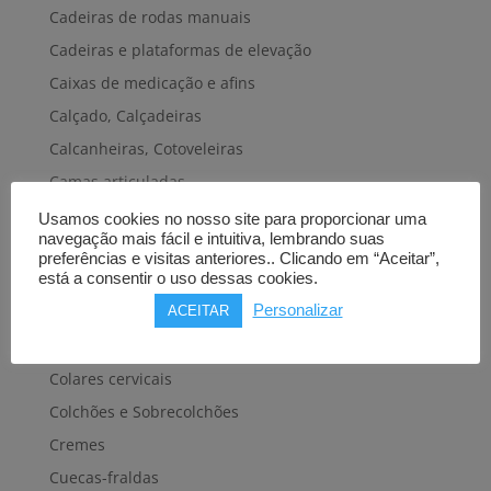
Cadeiras de rodas manuais
Cadeiras e plataformas de elevação
Caixas de medicação e afins
Calçado, Calçadeiras
Calcanheiras, Cotoveleiras
Camas articuladas
Carros hospitalares
Usamos cookies no nosso site para proporcionar uma
navegação mais fácil e intuitiva, lembrando suas
Cestas, Arneses
preferências e visitas anteriores.. Clicando em “Aceitar”,
Cintas e Faixas
está a consentir o uso dessas cookies.
Personalizar
Cintos, Coletes e afins
ACEITAR
Cintos de transferência e mobilidade
Colares cervicais
Colchões e Sobrecolchões
Cremes
Cuecas-fraldas