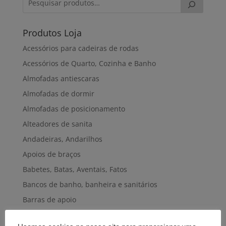
Produtos Loja
Acessórios para cadeiras de rodas
Acessórios de Quarto, Cozinha e Banho
Almofadas antiescaras
Almofadas de dormir
Almofadas de posicionamento
Alteadores de sanita
Andadeiras, Andarilhos
Apoios de braços
Babetes, Batas, Aventais, Fatos
Bancos de banho, banheira e sanitários
Barras de apoio
Bengalas, Canadianas e afins