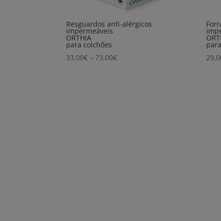
Resguardos anti-alérgicos
Forr
impermeáveis
imp
ORTHIA
ORT
para colchões
para
Price
33,00
€
–
73,00
€
29,0
range:
33,00€
through
73,00€