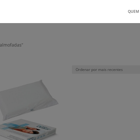
QUEM
 almofadas”