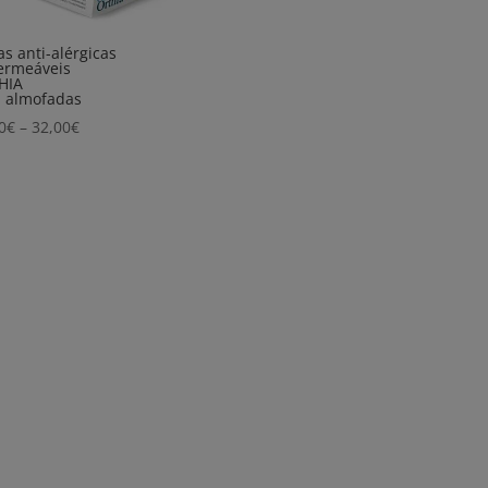
as anti-alérgicas
ermeáveis
HIA
 almofadas
Price
0
€
–
32,00
€
range:
29,00€
through
32,00€