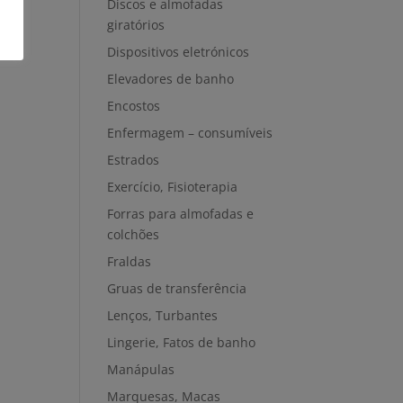
Discos e almofadas
giratórios
Dispositivos eletrónicos
Elevadores de banho
Encostos
Enfermagem – consumíveis
Estrados
Exercício, Fisioterapia
Forras para almofadas e
colchões
Fraldas
Gruas de transferência
Lenços, Turbantes
Lingerie, Fatos de banho
Manápulas
Marquesas, Macas