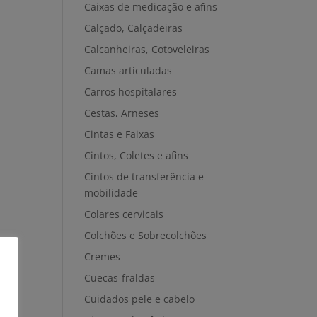
Caixas de medicação e afins
Calçado, Calçadeiras
Calcanheiras, Cotoveleiras
Camas articuladas
Carros hospitalares
Cestas, Arneses
Cintas e Faixas
Cintos, Coletes e afins
Cintos de transferência e
mobilidade
Colares cervicais
Colchões e Sobrecolchões
Cremes
Cuecas-fraldas
Cuidados pele e cabelo