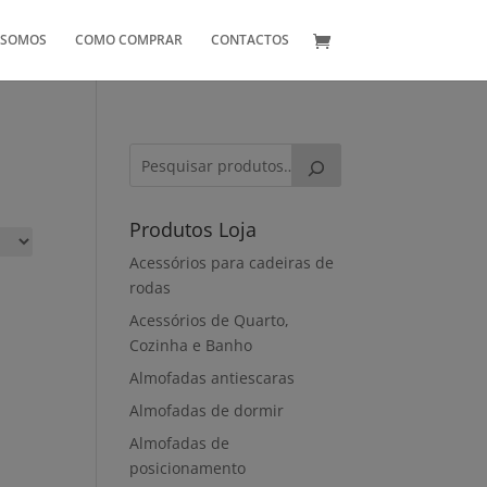
 SOMOS
COMO COMPRAR
CONTACTOS
Produtos Loja
Acessórios para cadeiras de
rodas
Acessórios de Quarto,
Cozinha e Banho
Almofadas antiescaras
Almofadas de dormir
Almofadas de
posicionamento