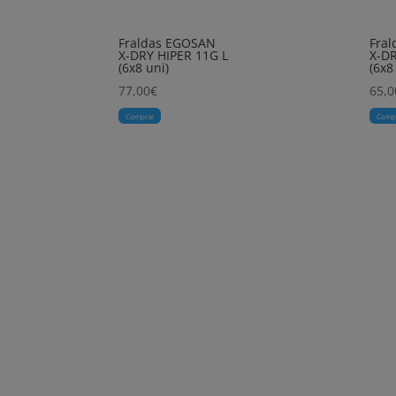
Fraldas EGOSAN
Fra
X-DRY HIPER 11G L
X-D
(6x8 uni)
(6x8
77,00
€
65,0
Comprar
Comp