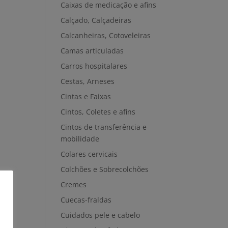
Caixas de medicação e afins
Calçado, Calçadeiras
Calcanheiras, Cotoveleiras
Camas articuladas
Carros hospitalares
Cestas, Arneses
Cintas e Faixas
Cintos, Coletes e afins
Cintos de transferência e
mobilidade
Colares cervicais
Colchões e Sobrecolchões
Cremes
Cuecas-fraldas
Cuidados pele e cabelo