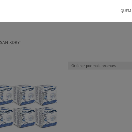
QUEM
OSAN XDRY”