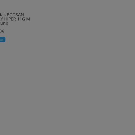
ldas EGOSAN
RY HIPER 11G M
 uni)
0
€
rar