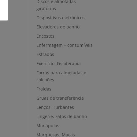
Discos e almofadas
giratórios
Dispositivos eletrónicos
Elevadores de banho
Encostos
Enfermagem – consumíveis
Estrados
Exercício, Fisioterapia
Forras para almofadas e
colchões
Fraldas
Gruas de transferência
Lenços, Turbantes
Lingerie, Fatos de banho
Manápulas
Marquesas, Macas