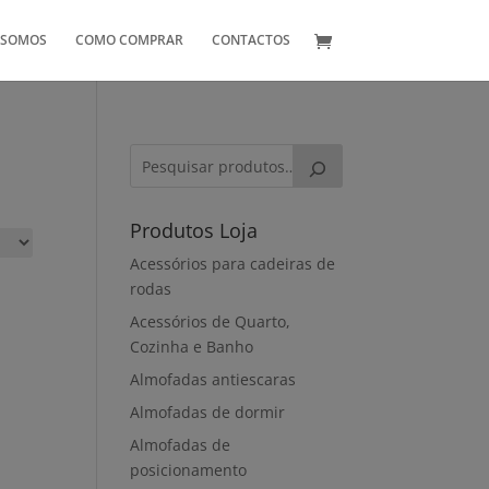
 SOMOS
COMO COMPRAR
CONTACTOS
Produtos Loja
Acessórios para cadeiras de
rodas
Acessórios de Quarto,
Cozinha e Banho
Almofadas antiescaras
Almofadas de dormir
Almofadas de
posicionamento