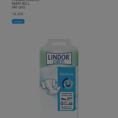
MAXI 8G L
(40 uni)
18,90
€
Comprar