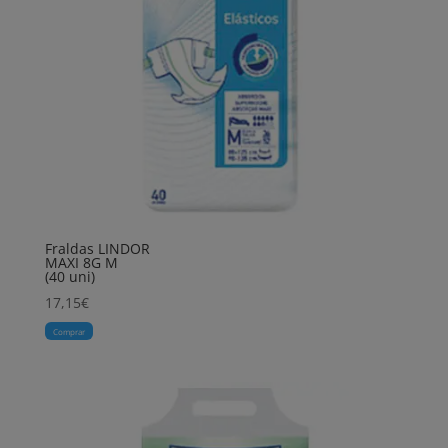
Fraldas LINDOR
MAXI 8G M
(40 uni)
17,15
€
Comprar