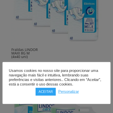
Fraldas LINDOR
MAXI 8G M
(4x40 uni)
68,00
€
Usamos cookies no nosso site para proporcionar uma
Comprar
navegação mais fácil e intuitiva, lembrando suas
preferências e visitas anteriores.. Clicando em “Aceitar”,
está a consentir o uso dessas cookies.
Personalizar
ACEITAR