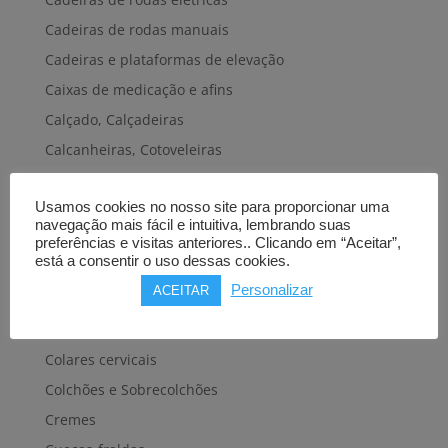
Cadeiras de rodas manuais
Cadeiras e plataformas de elevação
Caixas de medicação e afins
Calçado, Calçadeiras
Calcanheiras, Cotoveleiras
Camas articuladas
Usamos cookies no nosso site para proporcionar uma
Carros hospitalares
navegação mais fácil e intuitiva, lembrando suas
Cestas, Arneses
preferências e visitas anteriores.. Clicando em “Aceitar”,
está a consentir o uso dessas cookies.
Cintas e Faixas
Personalizar
ACEITAR
Cintos, Coletes e afins
Cintos de transferência e mobilidade
Colares cervicais
Colchões e Sobrecolchões
Cremes