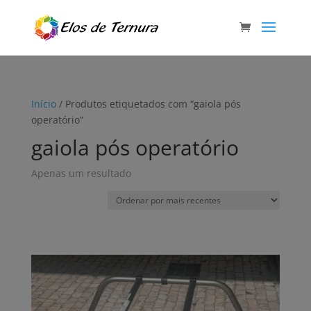
Início
/ Produtos etiquetados com “gaiola pós
operatório”
gaiola pós operatório
Apenas um resultado