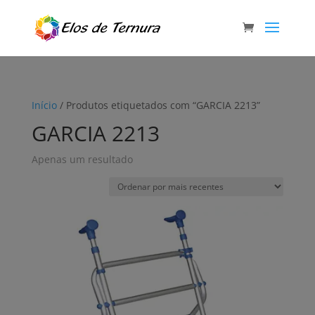
Início
/ Produtos etiquetados com “GARCIA 2213”
GARCIA 2213
Apenas um resultado