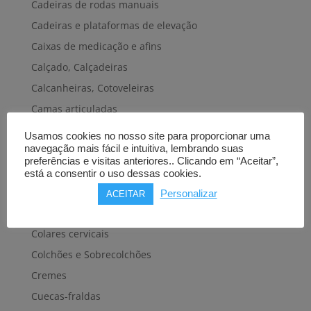
Cadeiras de rodas manuais
Cadeiras e plataformas de elevação
Caixas de medicação e afins
Calçado, Calçadeiras
Calcanheiras, Cotoveleiras
Camas articuladas
Carros hospitalares
Usamos cookies no nosso site para proporcionar uma
navegação mais fácil e intuitiva, lembrando suas
Cestas, Arneses
preferências e visitas anteriores.. Clicando em “Aceitar”,
Cintas e Faixas
está a consentir o uso dessas cookies.
Cintos, Coletes e afins
Personalizar
ACEITAR
Cintos de transferência e mobilidade
Colares cervicais
Colchões e Sobrecolchões
Cremes
Cuecas-fraldas