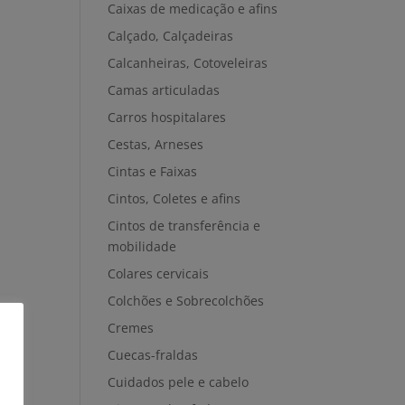
Caixas de medicação e afins
Calçado, Calçadeiras
Calcanheiras, Cotoveleiras
Camas articuladas
Carros hospitalares
Cestas, Arneses
Cintas e Faixas
Cintos, Coletes e afins
Cintos de transferência e
mobilidade
Colares cervicais
Colchões e Sobrecolchões
Cremes
Cuecas-fraldas
Cuidados pele e cabelo