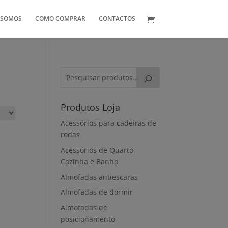
 SOMOS
COMO COMPRAR
CONTACTOS
Produtos Loja
Acessórios para cadeiras de
rodas
Acessórios de Quarto,
Cozinha e Banho
Almofadas antiescaras
Almofadas de dormir
Almofadas de
posicionamento