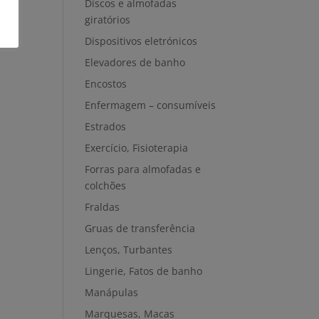
Discos e almofadas
giratórios
Dispositivos eletrónicos
Elevadores de banho
Encostos
Enfermagem – consumíveis
Estrados
Exercício, Fisioterapia
Forras para almofadas e
colchões
Fraldas
Gruas de transferência
Lenços, Turbantes
Lingerie, Fatos de banho
Manápulas
Marquesas, Macas