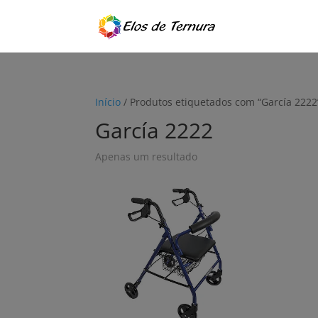
Início
/ Produtos etiquetados com “García 2222
García 2222
Apenas um resultado